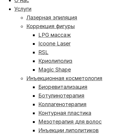
О нас
Услуги
Лазерная эпиляция
Коррекция фигуры
LPG массаж
Icoone Laser
RSL
Криолиполиз
Magic Shape
Инъекционная косметология
Биоревитализация
Ботулинотерапия
Коллагенотерапия
Контурная пластика
Мезотерапия для волос
Инъекции липолитиков