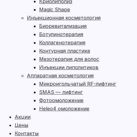
Криолиполиз
Magic Shape
Инъекционная косметология
Биоревитализация
Ботулинотерапия
Коллагенотерапия
Контурная пластика
Мезотерапия для волос
Инъекции липолитиков
Аппаратная косметология
Микроигольчатый RF-лифтинг
SMAS — лифтинг
Фотоомоложение
Heleo4 омоложение
Акции
Цены
Контакты